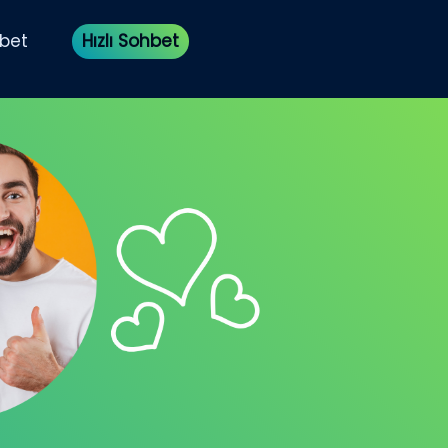
bet
Hızlı Sohbet