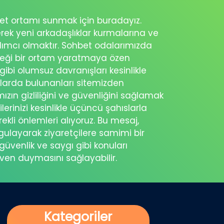
ohbet ortamı sunmak için buradayız.
erek yeni arkadaşlıklar kurmalarına ve
rdımcı olmaktır. Sohbet odalarımızda
eceği bir ortam yaratmaya özen
 gibi olumsuz davranışları kesinlikle
şlarda bulunanları sitemizden
ımızın gizliliğini ve güvenliğini sağlamak
ilerinizi kesinlikle üçüncü şahıslarla
ekli önlemleri alıyoruz. Bu mesaj,
rgulayarak ziyaretçilere samimi bir
güvenlik ve saygı gibi konuları
üven duymasını sağlayabilir.
Kategoriler