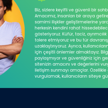
Biz, sizlere keyifli ve güvenli bir s
Amacımız, insanları bir araya getir
samimi ilişkiler geliştirmelerine ya
herkesin kendini rahat hissedebil
gösteriyoruz. Küfür, taciz, ayrımcılık
tolere etmiyoruz ve bu tür davranı
uzaklaştırıyoruz. Ayrıca, kullanıcılar
için çeşitli önlemler almaktayız. Bilg
paylaşmıyor ve güvenliğiniz için ger
sitenizin amacını ve değerlerini vu
iletişim sunmayı amaçlar. Özellikle 
vurgulamak, kullanıcıların siteye g