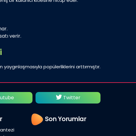
iş bir kullanıcı kitlesine hitap eder.
nar.
atı verir.
i
n yaygınlaşmasıyla popülerliklerini arttırmıştır.
utube
Twitter
Fac
r
Son Yorumlar
Fantezi