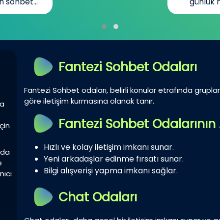
n sohbet...
günlük h
Fantezi Sohbet Odaları
Fantezi Sohbet odaları, belirli konular etrafında gruplar 
göre iletişim kurmasına olanak tanır.
la
Fantezi Sohbet Odalarının 
çin
Hızlı ve kolay iletişim imkanı sunar.
zda
Yeni arkadaşlar edinme fırsatı sunar.
e
Bilgi alışverişi yapma imkanı sağlar.
nıcı
Chat Odaları