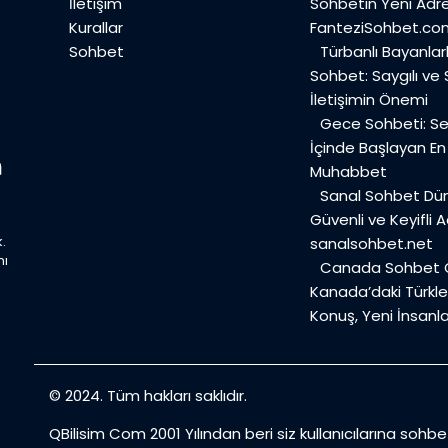
İletişim
Sohbetin Yeni Adre
Kurallar
FanteziSohbet.co
Sohbet
Türbanlı Bayanlar
Sohbet: Saygılı ve
İletişimin Önemi
Gece Sohbeti: Ses
İçinde Başlayan E
Muhabbet
Sanal Sohbet Dü
Güvenli ve Keyifli A
.
sanalsohbet.net
mı
Canada Sohbet O
Kanada’daki Türkler
Konuş, Yeni İnsanla
© 2024. Tüm hakları saklıdır.
QBilisim Com 2001 Yılından beri siz kullanıcılarına sohb