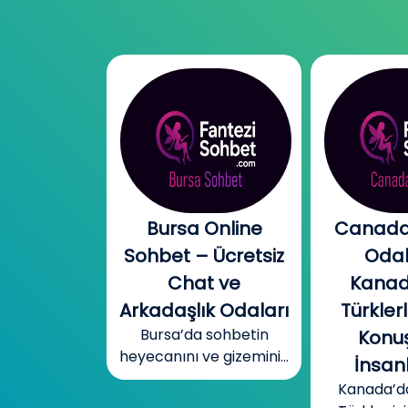
l Chat |
Bursa Online
Canada
l Sohbet
Sohbet – Ücretsiz
Odal
 – Yeni
Chat ve
Kanad
r, Sıcak
Arkadaşlık Odaları
Türklerl
Bursa’da sohbetin
betler
Konuş
heyecanını ve gizemini...
mobil cinsel
İnsanl
yecanını...
Kanada’d