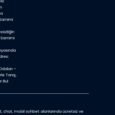
si:
m
la
 Samimi
sizliğin
n Samimi
nyasında
dres:
daları –
le Tanış,
r Bul
et, chat, mobil sohbet alanlarında ücretsiz ve