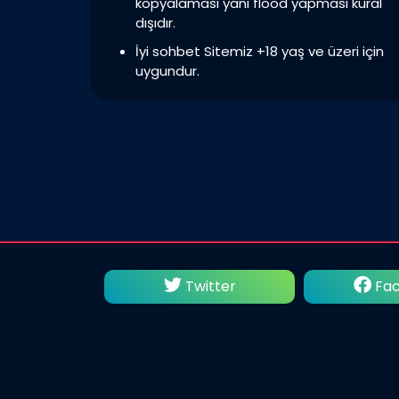
kopyalaması yani flood yapması kural
dışıdır.
İyi sohbet Sitemiz +18 yaş ve üzeri için
uygundur.
utube
Twitter
Fac