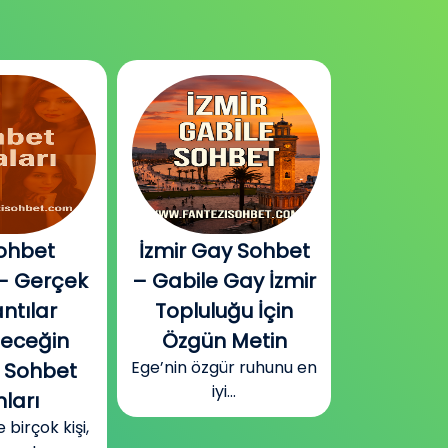
ohbet
İzmir Gay Sohbet
Diyarbak
– Gerçek
– Gabile Gay İzmir
Sohbet v
ntılar
Topluluğu İçin
Plat
Güneydoğu
leceğin
Özgün Metin
Diyarbakır
Ege’nin özgür ruhunu en
 Sohbet
surla
iyi...
ları
irçok kişi,