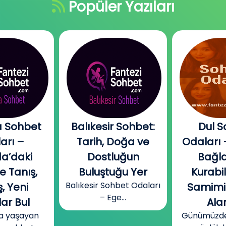
Popüler Yazıları
 Sohbet
Balıkesir Sohbet:
Dul S
arı –
Tarih, Doğa ve
Odaları 
a’daki
Dostluğun
Bağla
e Tanış,
Buluştuğu Yer
Kurabi
Balıkesir Sohbet Odaları
, Yeni
Samimi
– Ege...
ar Bul
Alan
a yaşayan
Günümüzde b