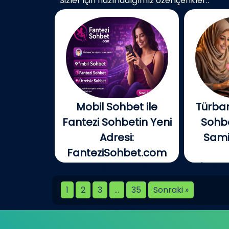
Sizler için hazırladığımız özel içerikler..
Mobil Sohbet ile
Türban
Fantezi Sohbetin Yeni
Sohbe
Adresi:
Samim
FanteziSohbet.com
Açık konuşayım, artık çoğu
İnterne
kişi...
birlikt
1
2
3
…
35
Sonraki »