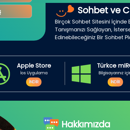
Sohbet ve C
ş
Birçok Sohbet Sitesini İçinde 
Tanışmanızı Sağlayan, İsterse
Edinebileceğiniz Bir Sohbet P
Apple Store
Türkce mI
İos Uygulama
Bilgisayarınız iç
İNDİR
İNDİR
Hakkımızda