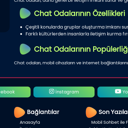
Chat odaları, daha genel bir iletişim imkanı sunar ve gen
Chat Odalarının Özellikleri
Çeşitli konularda gruplar oluşturma imkanı su
Farklı kültürlerden insanlarla iletişim kurma fırs
Chat Odalarının Popülerliğ
Chat odaları, mobil cihazların ve internet bağlantılarını
ebook
İnstagram
Yo
Bağlantılar
Son Yazıla
Anasayfa
Mobil Sohbet ile 