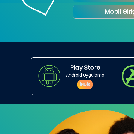
Mobil Giri
Play Store
Android Uygulama
İNDİR