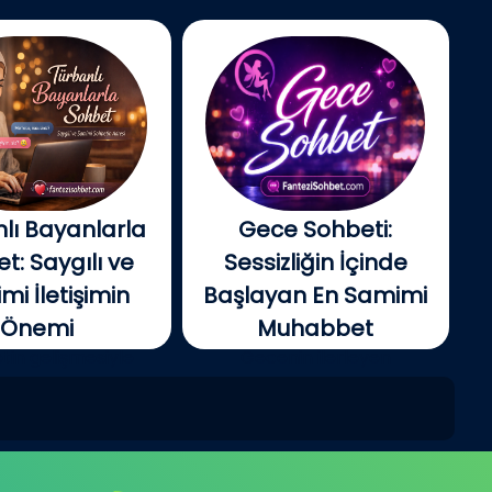
lı Bayanlarla
Gece Sohbeti:
t: Saygılı ve
Sessizliğin İçinde
i İletişimin
Başlayan En Samimi
Önemi
Muhabbet
tin gelişmesiyle
Gecenin ilerleyen
e insanlar artık...
saatlerinde şehir yavaş...