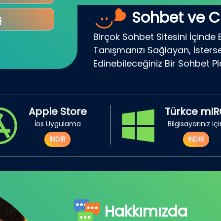
Sohbet ve C
ş
Birçok Sohbet Sitesini İçinde 
Tanışmanızı Sağlayan, İsterse
Edinebileceğiniz Bir Sohbet P
Apple Store
Türkce mI
İos Uygulama
Bilgisayarınız iç
İNDİR
İNDİR
Hakkımızda