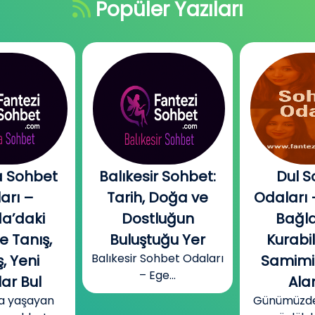
Popüler Yazıları
 Sohbet
Balıkesir Sohbet:
Dul S
arı –
Tarih, Doğa ve
Odaları 
a’daki
Dostluğun
Bağla
e Tanış,
Buluştuğu Yer
Kurabi
Balıkesir Sohbet Odaları
, Yeni
Samimi
– Ege...
ar Bul
Alan
a yaşayan
Günümüzde b