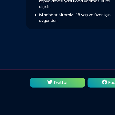
kopyalaması yani flood yapması kural
dışıdır.
İyi sohbet Sitemiz +18 yaş ve üzeri için
uygundur.
utube
Twitter
Fac