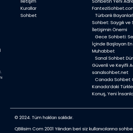
İletişim
Sohbetin Yeni Adre
Kurallar
FanteziSohbet.co
Sohbet
Türbanlı Bayanlar
Sohbet: Saygılı ve
İletişimin Önemi
Gece Sohbeti: Ses
İçinde Başlayan E
Muhabbet
Sanal Sohbet Dü
Güvenli ve Keyifli A
.
sanalsohbet.net
mı
Canada Sohbet O
Kanada’daki Türkler
Konuş, Yeni İnsanla
© 2024. Tüm hakları saklıdır.
QBilisim Com 2001 Yılından beri siz kullanıcılarına sohb