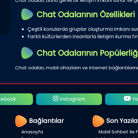
Chat odaları, daha genel bir iletişim imkanı sunar ve gen
Chat Odalarının Özellikleri
Çeşitli konularda gruplar oluşturma imkanı su
Farklı kültürlerden insanlarla iletişim kurma fırs
Chat Odalarının Popülerliğ
Chat odaları, mobil cihazların ve internet bağlantılarını
ebook
İnstagram
Yo
Bağlantılar
Son Yazıla
Anasayfa
Mobil Sohbet ile 