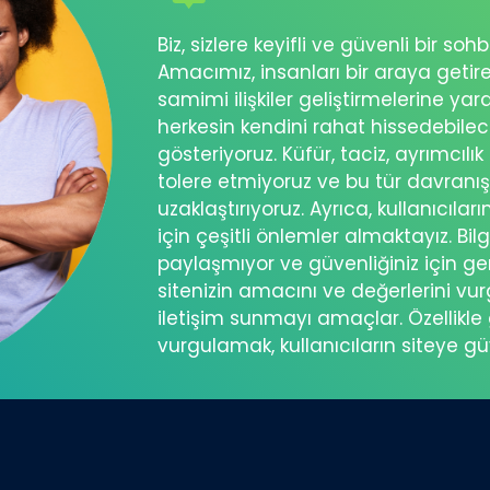
Biz, sizlere keyifli ve güvenli bir s
Amacımız, insanları bir araya getir
samimi ilişkiler geliştirmelerine ya
herkesin kendini rahat hissedebil
gösteriyoruz. Küfür, taciz, ayrımcılık
tolere etmiyoruz ve bu tür davranı
uzaklaştırıyoruz. Ayrıca, kullanıcılar
için çeşitli önlemler almaktayız. Bilg
paylaşmıyor ve güvenliğiniz için ger
sitenizin amacını ve değerlerini vu
iletişim sunmayı amaçlar. Özellikle 
vurgulamak, kullanıcıların siteye g