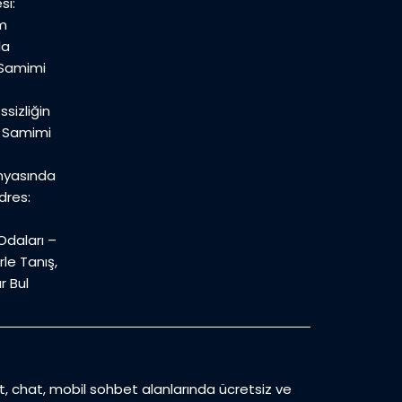
si:
m
la
 Samimi
sizliğin
n Samimi
nyasında
dres:
daları –
le Tanış,
r Bul
et, chat, mobil sohbet alanlarında ücretsiz ve