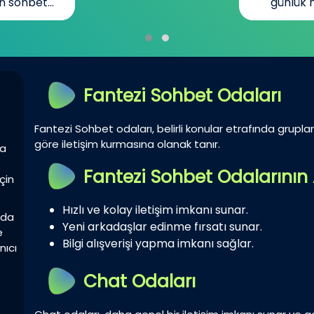
n sohbet...
günlük h
Fantezi Sohbet Odaları
Fantezi Sohbet odaları, belirli konular etrafında gruplar 
göre iletişim kurmasına olanak tanır.
la
Fantezi Sohbet Odalarının 
çin
Hızlı ve kolay iletişim imkanı sunar.
zda
Yeni arkadaşlar edinme fırsatı sunar.
e
Bilgi alışverişi yapma imkanı sağlar.
nıcı
Chat Odaları