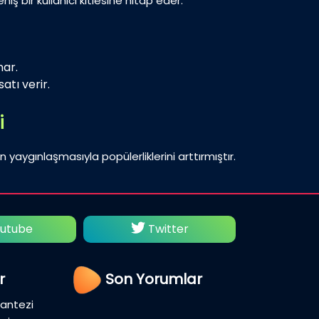
iş bir kullanıcı kitlesine hitap eder.
nar.
atı verir.
i
n yaygınlaşmasıyla popülerliklerini arttırmıştır.
utube
Twitter
Fac
r
Son Yorumlar
Fantezi