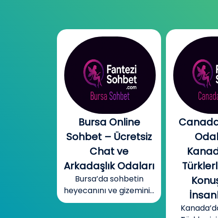
l Chat |
Bursa Online
Canada
l Sohbet
Sohbet – Ücretsiz
Odal
 – Yeni
Chat ve
Kanad
r, Sıcak
Arkadaşlık Odaları
Türklerl
Bursa’da sohbetin
betler
Konuş
heyecanını ve gizemini...
mobil cinsel
İnsanl
yecanını...
Kanada’d