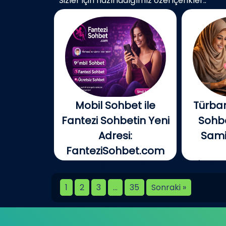
Sizler için hazırladığımız özel içerikler..
Mobil Sohbet ile
Türban
Fantezi Sohbetin Yeni
Sohbe
Adresi:
Samim
FanteziSohbet.com
Açık konuşayım, artık çoğu
İnterne
kişi...
birlikt
1
2
3
…
35
Sonraki »