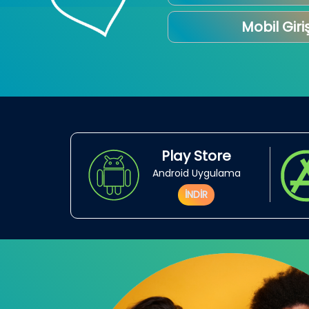
Mobil Giri
Play Store
Android Uygulama
İNDİR