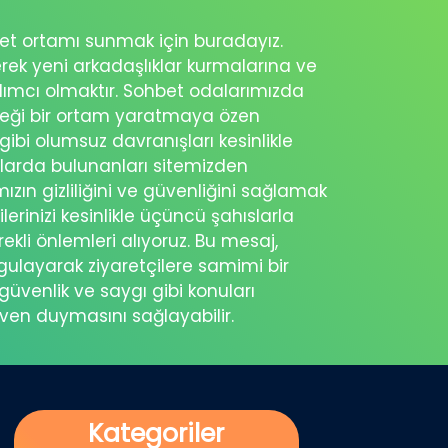
ohbet ortamı sunmak için buradayız.
erek yeni arkadaşlıklar kurmalarına ve
rdımcı olmaktır. Sohbet odalarımızda
eceği bir ortam yaratmaya özen
 gibi olumsuz davranışları kesinlikle
şlarda bulunanları sitemizden
ımızın gizliliğini ve güvenliğini sağlamak
ilerinizi kesinlikle üçüncü şahıslarla
ekli önlemleri alıyoruz. Bu mesaj,
rgulayarak ziyaretçilere samimi bir
güvenlik ve saygı gibi konuları
üven duymasını sağlayabilir.
Kategoriler