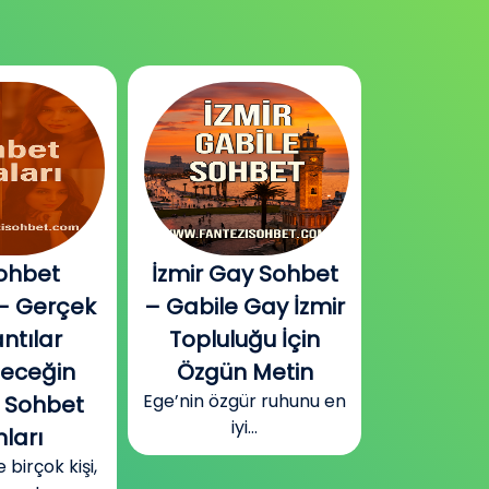
ohbet
İzmir Gay Sohbet
Diyarbak
– Gerçek
– Gabile Gay İzmir
Sohbet v
ntılar
Topluluğu İçin
Plat
Güneydoğu
leceğin
Özgün Metin
Diyarbakır
Ege’nin özgür ruhunu en
 Sohbet
surla
iyi...
ları
irçok kişi,