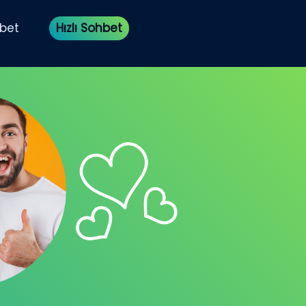
bet
Hızlı Sohbet