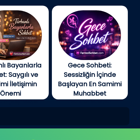
lı Bayanlarla
Gece Sohbeti:
t: Saygılı ve
Sessizliğin İçinde
i İletişimin
Başlayan En Samimi
Önemi
Muhabbet
tin gelişmesiyle
Gecenin ilerleyen
e insanlar artık...
saatlerinde şehir yavaş...