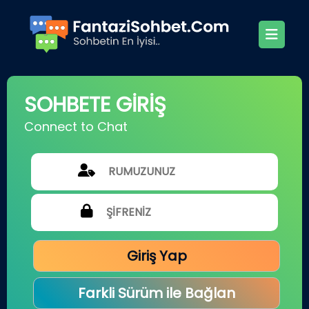
SOHBETE GİRİŞ
Connect to Chat
Giriş Yap
Farkli Sürüm ile Bağlan