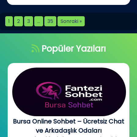
1
2
3
…
35
Sonraki »
Popüler Yazıları
Bursa Online Sohbet – Ücretsiz Chat
ve Arkadaşlık Odaları