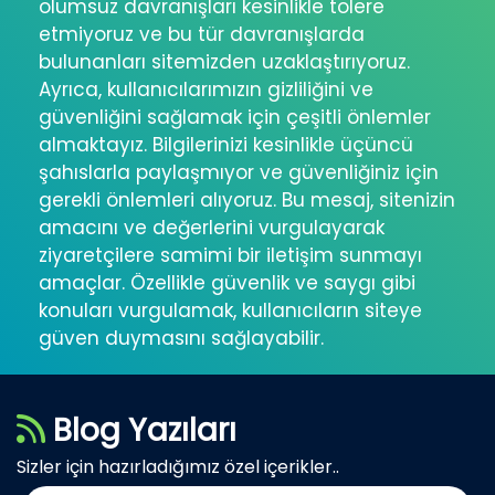
olumsuz davranışları kesinlikle tolere
etmiyoruz ve bu tür davranışlarda
bulunanları sitemizden uzaklaştırıyoruz.
Ayrıca, kullanıcılarımızın gizliliğini ve
güvenliğini sağlamak için çeşitli önlemler
almaktayız. Bilgilerinizi kesinlikle üçüncü
şahıslarla paylaşmıyor ve güvenliğiniz için
gerekli önlemleri alıyoruz. Bu mesaj, sitenizin
amacını ve değerlerini vurgulayarak
ziyaretçilere samimi bir iletişim sunmayı
amaçlar. Özellikle güvenlik ve saygı gibi
konuları vurgulamak, kullanıcıların siteye
güven duymasını sağlayabilir.
Blog Yazıları
Sizler için hazırladığımız özel içerikler..