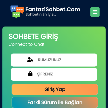
SOHBETE GİRİŞ
Connect to Chat
Giriş Yap
Farkli Sürüm ile Bağlan