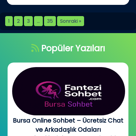
1
2
3
…
35
Sonraki »
Popüler Yazıları
Bursa Online Sohbet – Ücretsiz Chat
ve Arkadaşlık Odaları