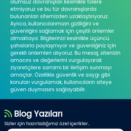
olumsuz davranışları kesinlikle tolere
etmiyoruz ve bu tür davranışlarda
bulunanları sitemizden uzaklaştırıyoruz.
Ayrıca, kullanıcılarımızın gizliliğini ve
güvenliğini sağlamak için çeşitli önlemler
almaktayız. Bilgilerinizi kesinlikle üçüncü
şahıslarla paylaşmıyor ve güvenliğiniz için
gerekli önlemleri alıyoruz. Bu mesaj, sitenizin
amacını ve değerlerini vurgulayarak
ziyaretçilere samimi bir iletişim sunmayı
amaçlar. Özellikle güvenlik ve saygı gibi
konuları vurgulamak, kullanıcıların siteye
güven duymasını sağlayabilir.
Blog Yazıları
Sizler için hazırladığımız özel içerikler..