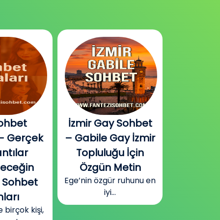
ohbet
İzmir Gay Sohbet
Diyarbak
– Gerçek
– Gabile Gay İzmir
Sohbet v
ntılar
Topluluğu İçin
Plat
Güneydoğu
leceğin
Özgün Metin
Diyarbakır
Ege’nin özgür ruhunu en
 Sohbet
surla
iyi...
ları
irçok kişi,