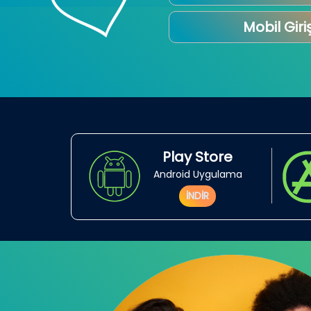
Mobil Giri
Play Store
Android Uygulama
İNDİR