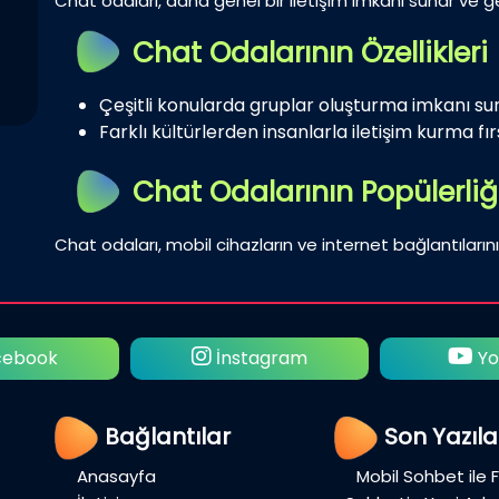
Chat odaları, daha genel bir iletişim imkanı sunar ve gen
Chat Odalarının Özellikleri
Çeşitli konularda gruplar oluşturma imkanı su
Farklı kültürlerden insanlarla iletişim kurma fırs
Chat Odalarının Popülerliğ
Chat odaları, mobil cihazların ve internet bağlantılarını
ebook
İnstagram
Yo
Bağlantılar
Son Yazıla
Anasayfa
Mobil Sohbet ile 