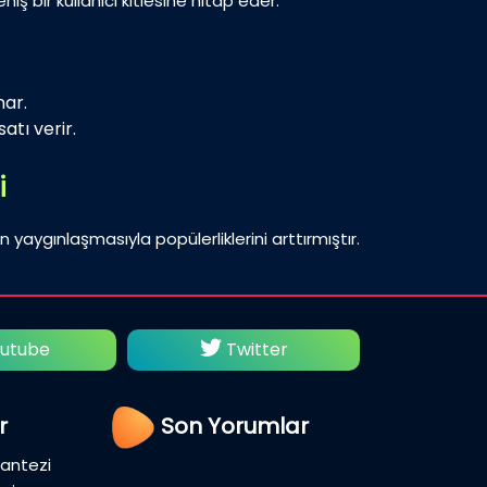
iş bir kullanıcı kitlesine hitap eder.
nar.
atı verir.
i
n yaygınlaşmasıyla popülerliklerini arttırmıştır.
utube
Twitter
Fac
r
Son Yorumlar
Fantezi