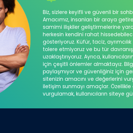
Biz, sizlere keyifli ve güvenli bir s
Amacımız, insanları bir araya getir
samimi ilişkiler geliştirmelerine ya
herkesin kendini rahat hissedebil
gösteriyoruz. Küfür, taciz, ayrımcılık
tolere etmiyoruz ve bu tür davranı
uzaklaştırıyoruz. Ayrıca, kullanıcılar
için çeşitli önlemler almaktayız. Bilg
paylaşmıyor ve güvenliğiniz için ger
sitenizin amacını ve değerlerini vu
iletişim sunmayı amaçlar. Özellikle 
vurgulamak, kullanıcıların siteye g