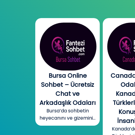
l Chat |
Bursa Online
Canada
l Sohbet
Sohbet – Ücretsiz
Odal
 – Yeni
Chat ve
Kanad
r, Sıcak
Arkadaşlık Odaları
Türklerl
Bursa’da sohbetin
betler
Konuş
heyecanını ve gizemini...
mobil cinsel
İnsanl
yecanını...
Kanada’d