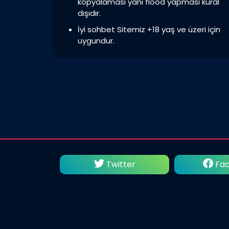
kopyalaması yani flood yapması kural
dışıdır.
İyi sohbet Sitemiz +18 yaş ve üzeri için
uygundur.
utube
Twitter
Fac