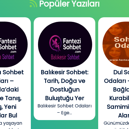
Popüler Yazıları
 Sohbet
Balıkesir Sohbet:
Dul S
arı –
Tarih, Doğa ve
Odaları 
a’daki
Dostluğun
Bağla
e Tanış,
Buluştuğu Yer
Kurabi
Balıkesir Sohbet Odaları
, Yeni
Samimi
– Ege...
ar Bul
Alan
a yaşayan
Günümüzde b