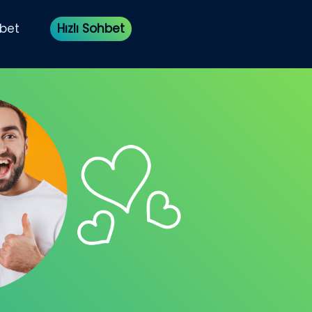
bet
Hızlı Sohbet