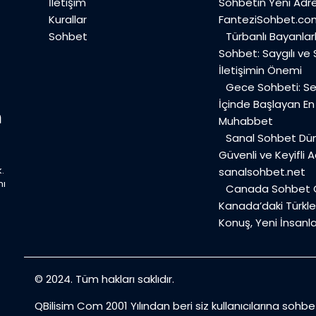
İletişim
Sohbetin Yeni Adre
Kurallar
FanteziSohbet.co
Sohbet
Türbanlı Bayanlar
Sohbet: Saygılı ve
İletişimin Önemi
Gece Sohbeti: Ses
İçinde Başlayan E
Muhabbet
Sanal Sohbet Dü
Güvenli ve Keyifli A
.
sanalsohbet.net
mı
Canada Sohbet O
Kanada’daki Türkler
Konuş, Yeni İnsanla
© 2024. Tüm hakları saklıdır.
QBilisim Com 2001 Yılından beri siz kullanıcılarına sohb