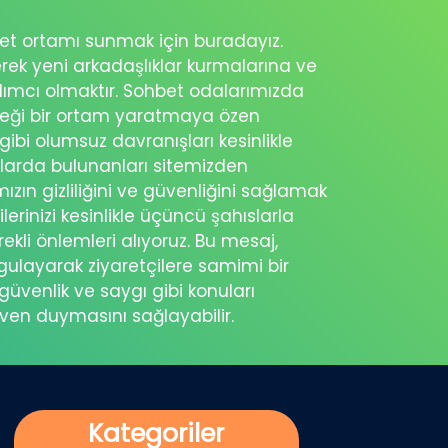
ohbet ortamı sunmak için buradayız.
erek yeni arkadaşlıklar kurmalarına ve
rdımcı olmaktır. Sohbet odalarımızda
eceği bir ortam yaratmaya özen
 gibi olumsuz davranışları kesinlikle
şlarda bulunanları sitemizden
ımızın gizliliğini ve güvenliğini sağlamak
ilerinizi kesinlikle üçüncü şahıslarla
ekli önlemleri alıyoruz. Bu mesaj,
rgulayarak ziyaretçilere samimi bir
güvenlik ve saygı gibi konuları
üven duymasını sağlayabilir.
Kategoriler