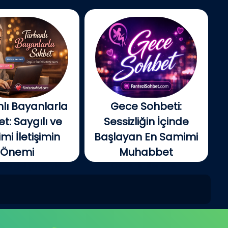
lı Bayanlarla
Gece Sohbeti:
t: Saygılı ve
Sessizliğin İçinde
i İletişimin
Başlayan En Samimi
Önemi
Muhabbet
tin gelişmesiyle
Gecenin ilerleyen
e insanlar artık...
saatlerinde şehir yavaş...