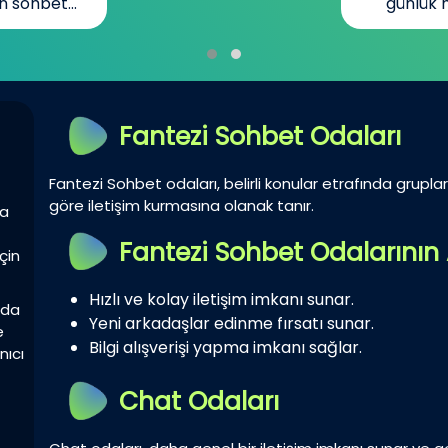
n sohbet...
günlük h
Fantezi Sohbet Odaları
Fantezi Sohbet odaları, belirli konular etrafında gruplar 
göre iletişim kurmasına olanak tanır.
la
Fantezi Sohbet Odalarının 
çin
Hızlı ve kolay iletişim imkanı sunar.
zda
Yeni arkadaşlar edinme fırsatı sunar.
e
Bilgi alışverişi yapma imkanı sağlar.
nıcı
Chat Odaları