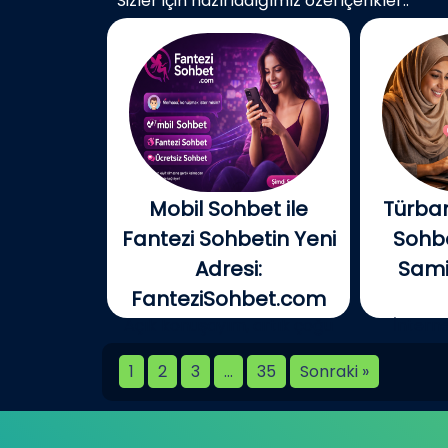
Sizler için hazırladığımız özel içerikler..
Mobil Sohbet ile
Türban
Fantezi Sohbetin Yeni
Sohbe
Adresi:
Samim
FanteziSohbet.com
Açık konuşayım, artık çoğu
İnterne
kişi...
birlikt
1
2
3
…
35
Sonraki »