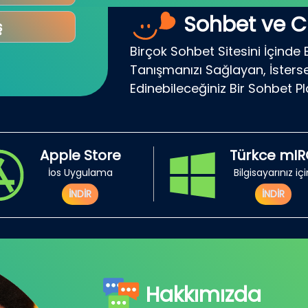
Sohbet ve C
ş
Birçok Sohbet Sitesini İçinde 
Tanışmanızı Sağlayan, İsterse
Edinebileceğiniz Bir Sohbet P
Apple Store
Türkce mI
İos Uygulama
Bilgisayarınız iç
İNDİR
İNDİR
Hakkımızda