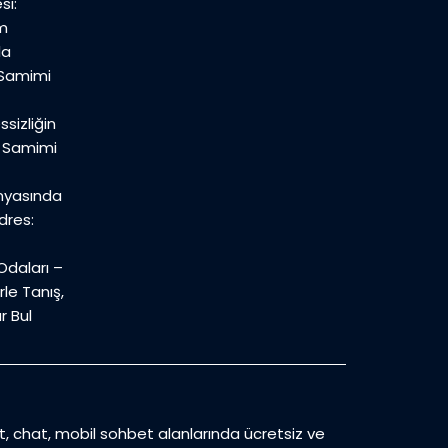
si:
m
la
 Samimi
sizliğin
n Samimi
nyasında
dres:
daları –
le Tanış,
r Bul
et, chat, mobil sohbet alanlarında ücretsiz ve