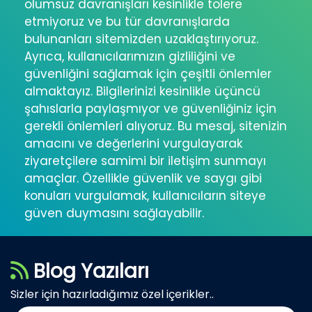
olumsuz davranışları kesinlikle tolere
etmiyoruz ve bu tür davranışlarda
bulunanları sitemizden uzaklaştırıyoruz.
Ayrıca, kullanıcılarımızın gizliliğini ve
güvenliğini sağlamak için çeşitli önlemler
almaktayız. Bilgilerinizi kesinlikle üçüncü
şahıslarla paylaşmıyor ve güvenliğiniz için
gerekli önlemleri alıyoruz. Bu mesaj, sitenizin
amacını ve değerlerini vurgulayarak
ziyaretçilere samimi bir iletişim sunmayı
amaçlar. Özellikle güvenlik ve saygı gibi
konuları vurgulamak, kullanıcıların siteye
güven duymasını sağlayabilir.
Blog Yazıları
Sizler için hazırladığımız özel içerikler..