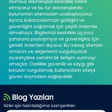
olumsuz davranışları kesinlikle tolere
etmiyoruz ve bu tür davranışlarda
bulunanları sitemizden uzaklaştırıyoruz.
Ayrıca, kullanıcılarımızın gizliliğini ve
güvenliğini sağlamak için çeşitli önlemler
almaktayız. Bilgilerinizi kesinlikle üçüncü
şahıslarla paylaşmıyor ve güvenliğiniz için
gerekli önlemleri alıyoruz. Bu mesaj, sitenizin
amacını ve değerlerini vurgulayarak
ziyaretçilere samimi bir iletişim sunmayı
amaçlar. Özellikle güvenlik ve saygı gibi
konuları vurgulamak, kullanıcıların siteye
güven duymasını sağlayabilir.
Blog Yazıları
Sizler için hazırladığımız özel içerikler..