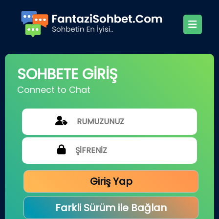
SOHBETE GİRİŞ
Connect to Chat
Giriş Yap
Farkli Sürüm ile Bağlan