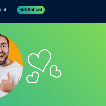
bet
Hızlı Sohbet