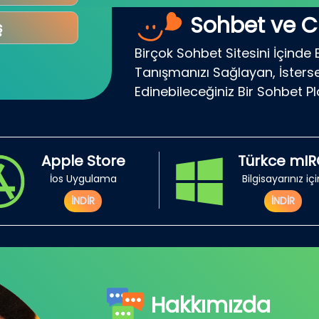
Sohbet ve C
ş
Birçok Sohbet Sitesini İçinde 
Tanışmanızı Sağlayan, İsterse
Edinebileceğiniz Bir Sohbet P
Apple Store
Türkce mI
İos Uygulama
Bilgisayarınız iç
İNDİR
İNDİR
Hakkımızda