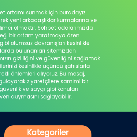
ohbet ortamı sunmak için buradayız.
erek yeni arkadaşlıklar kurmalarına ve
rdımcı olmaktır. Sohbet odalarımızda
eceği bir ortam yaratmaya özen
 gibi olumsuz davranışları kesinlikle
şlarda bulunanları sitemizden
ımızın gizliliğini ve güvenliğini sağlamak
ilerinizi kesinlikle üçüncü şahıslarla
ekli önlemleri alıyoruz. Bu mesaj,
rgulayarak ziyaretçilere samimi bir
güvenlik ve saygı gibi konuları
üven duymasını sağlayabilir.
Kategoriler