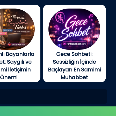
lı Bayanlarla
Gece Sohbeti:
t: Saygılı ve
Sessizliğin İçinde
i İletişimin
Başlayan En Samimi
Önemi
Muhabbet
tin gelişmesiyle
Gecenin ilerleyen
e insanlar artık...
saatlerinde şehir yavaş...