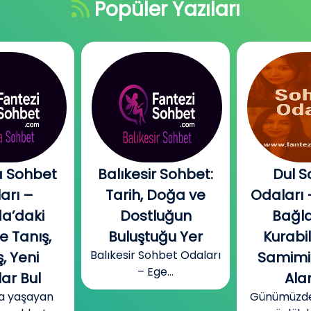
Popüler Yazıları
 Sohbet
Balıkesir Sohbet:
Dul S
arı –
Tarih, Doğa ve
Odaları 
a’daki
Dostluğun
Bağla
e Tanış,
Buluştuğu Yer
Kurabi
Balıkesir Sohbet Odaları
, Yeni
Samimi
– Ege...
ar Bul
Alan
a yaşayan
Günümüzde b