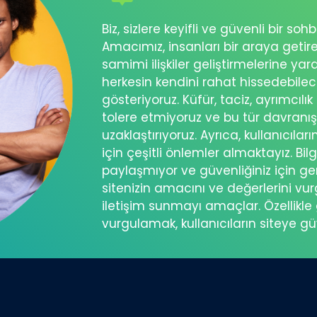
Biz, sizlere keyifli ve güvenli bir s
Amacımız, insanları bir araya getir
samimi ilişkiler geliştirmelerine ya
herkesin kendini rahat hissedebil
gösteriyoruz. Küfür, taciz, ayrımcılık
tolere etmiyoruz ve bu tür davranı
uzaklaştırıyoruz. Ayrıca, kullanıcılar
için çeşitli önlemler almaktayız. Bilg
paylaşmıyor ve güvenliğiniz için ger
sitenizin amacını ve değerlerini vu
iletişim sunmayı amaçlar. Özellikle 
vurgulamak, kullanıcıların siteye g