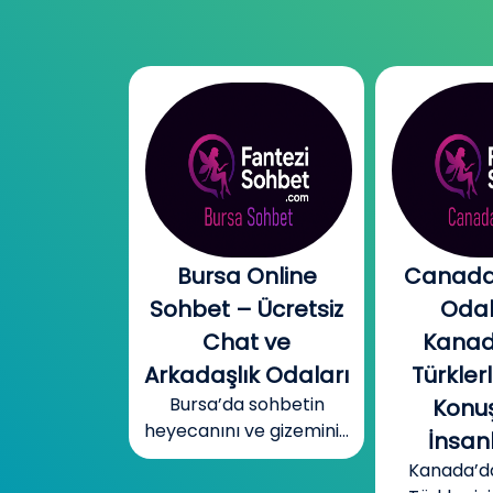
l Chat |
Bursa Online
Canada
l Sohbet
Sohbet – Ücretsiz
Odal
 – Yeni
Chat ve
Kanad
r, Sıcak
Arkadaşlık Odaları
Türklerl
Bursa’da sohbetin
betler
Konuş
heyecanını ve gizemini...
mobil cinsel
İnsanl
yecanını...
Kanada’d