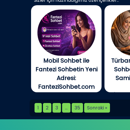
Sizler için hazırladığımız özel içerikler..
Mobil Sohbet ile
Türban
Fantezi Sohbetin Yeni
Sohbe
Adresi:
Samim
FanteziSohbet.com
Açık konuşayım, artık çoğu
İnterne
kişi...
birlikt
1
2
3
…
35
Sonraki »