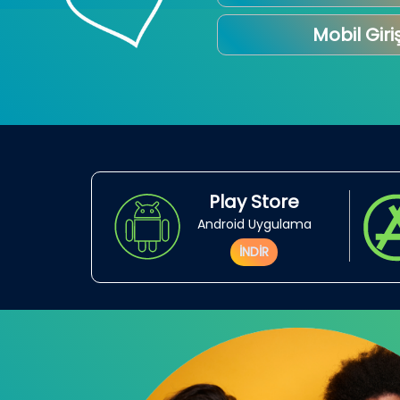
Mobil Giri
Play Store
Android Uygulama
İNDİR