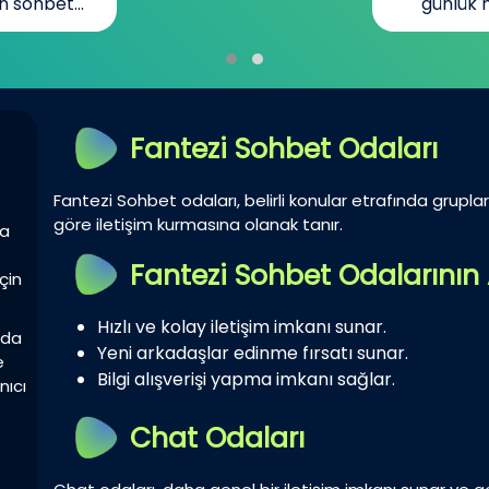
n sohbet...
günlük h
Fantezi Sohbet Odaları
Fantezi Sohbet odaları, belirli konular etrafında gruplar 
göre iletişim kurmasına olanak tanır.
la
Fantezi Sohbet Odalarının 
çin
Hızlı ve kolay iletişim imkanı sunar.
zda
Yeni arkadaşlar edinme fırsatı sunar.
e
Bilgi alışverişi yapma imkanı sağlar.
nıcı
Chat Odaları