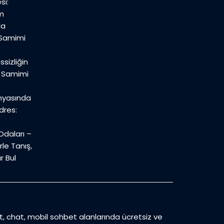
si:
m
la
 Samimi
sizliğin
n Samimi
nyasında
dres:
daları –
le Tanış,
r Bul
et, chat, mobil sohbet alanlarında ücretsiz ve