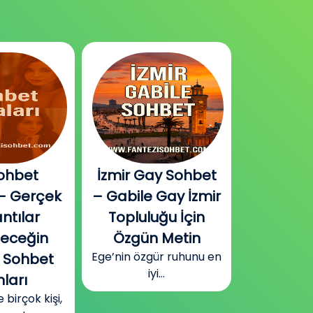
ohbet
İzmir Gay Sohbet
Diyarbak
– Gerçek
– Gabile Gay İzmir
Sohbet v
ntılar
Topluluğu İçin
Plat
Güneydoğu
leceğin
Özgün Metin
Diyarbakır
Ege’nin özgür ruhunu en
 Sohbet
surla
iyi...
ları
irçok kişi,