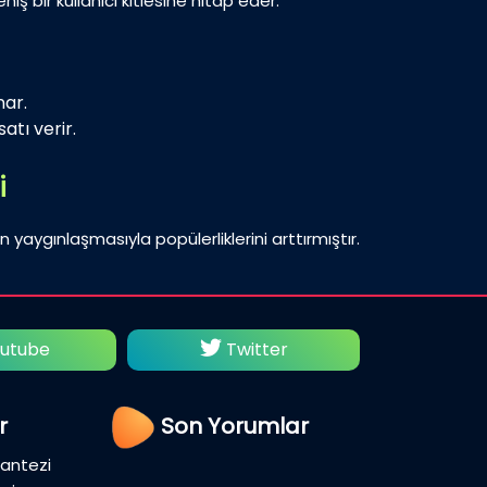
iş bir kullanıcı kitlesine hitap eder.
nar.
atı verir.
i
n yaygınlaşmasıyla popülerliklerini arttırmıştır.
utube
Twitter
Fac
r
Son Yorumlar
Fantezi