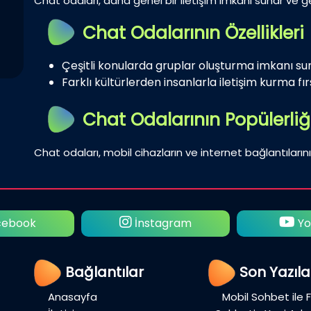
Chat odaları, daha genel bir iletişim imkanı sunar ve gen
Chat Odalarının Özellikleri
Çeşitli konularda gruplar oluşturma imkanı su
Farklı kültürlerden insanlarla iletişim kurma fırs
Chat Odalarının Popülerliğ
Chat odaları, mobil cihazların ve internet bağlantılarını
ebook
İnstagram
Yo
Bağlantılar
Son Yazıla
Anasayfa
Mobil Sohbet ile 