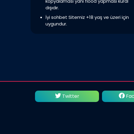
kopyalaması yani flood yapması kural
dışıdır.
İyi sohbet Sitemiz +18 yaş ve üzeri için
uygundur.
utube
Twitter
Fac