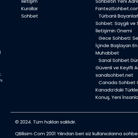
İletişim
Sohbetin Yeni Adre
Kurallar
FanteziSohbet.co
Sohbet
Türbanlı Bayanlar
Sohbet: Saygılı ve
İletişimin Önemi
Gece Sohbeti: Ses
İçinde Başlayan E
Muhabbet
Sanal Sohbet Dü
Güvenli ve Keyifli A
.
sanalsohbet.net
mı
Canada Sohbet O
Kanada’daki Türkler
Konuş, Yeni İnsanla
© 2024. Tüm hakları saklıdır.
QBilisim Com 2001 Yılından beri siz kullanıcılarına sohb