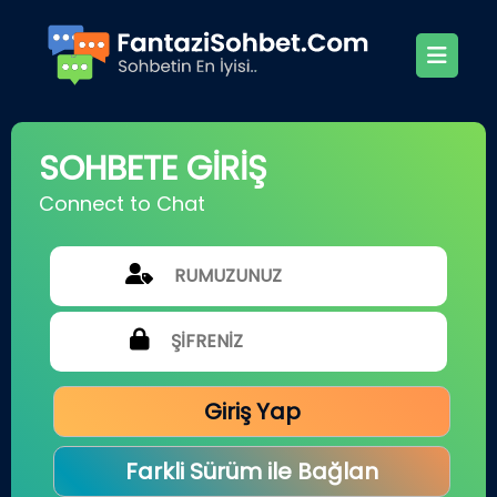
SOHBETE GİRİŞ
Connect to Chat
Giriş Yap
Farkli Sürüm ile Bağlan