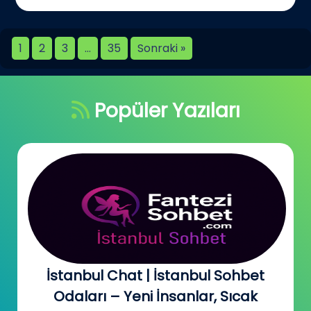
1
2
3
…
35
Sonraki »
Popüler Yazıları
Bursa Online Sohbet – Ücretsiz Chat
ve Arkadaşlık Odaları