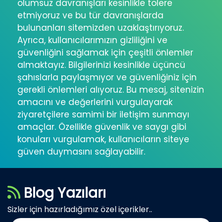
olumsuz davranışları kesinlikle tolere
etmiyoruz ve bu tür davranışlarda
bulunanları sitemizden uzaklaştırıyoruz.
Ayrıca, kullanıcılarımızın gizliliğini ve
güvenliğini sağlamak için çeşitli önlemler
almaktayız. Bilgilerinizi kesinlikle üçüncü
şahıslarla paylaşmıyor ve güvenliğiniz için
gerekli önlemleri alıyoruz. Bu mesaj, sitenizin
amacını ve değerlerini vurgulayarak
ziyaretçilere samimi bir iletişim sunmayı
amaçlar. Özellikle güvenlik ve saygı gibi
konuları vurgulamak, kullanıcıların siteye
güven duymasını sağlayabilir.
Blog Yazıları
Sizler için hazırladığımız özel içerikler..