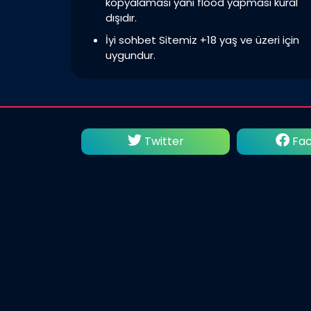
kopyalaması yani flood yapması kural
dışıdır.
İyi sohbet Sitemiz +18 yaş ve üzeri için
uygundur.
itter
Facebook
İns