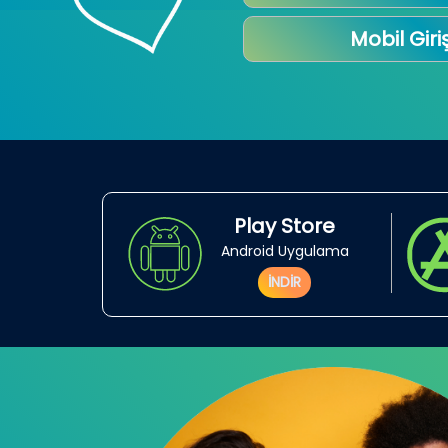
Mobil Giri
Play Store
Android Uygulama
İNDİR