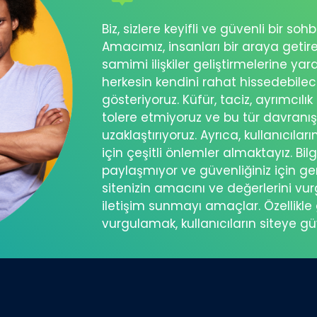
Biz, sizlere keyifli ve güvenli bir s
Amacımız, insanları bir araya getir
samimi ilişkiler geliştirmelerine ya
herkesin kendini rahat hissedebil
gösteriyoruz. Küfür, taciz, ayrımcılık
tolere etmiyoruz ve bu tür davranı
uzaklaştırıyoruz. Ayrıca, kullanıcılar
için çeşitli önlemler almaktayız. Bilg
paylaşmıyor ve güvenliğiniz için ger
sitenizin amacını ve değerlerini vu
iletişim sunmayı amaçlar. Özellikle 
vurgulamak, kullanıcıların siteye g