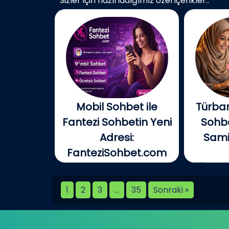
Sizler için hazırladığımız özel içerikler..
Mobil Sohbet ile
Türban
Fantezi Sohbetin Yeni
Sohbe
Adresi:
Samim
FanteziSohbet.com
Açık konuşayım, artık çoğu
İnterne
kişi...
birlikt
1
2
3
…
35
Sonraki »