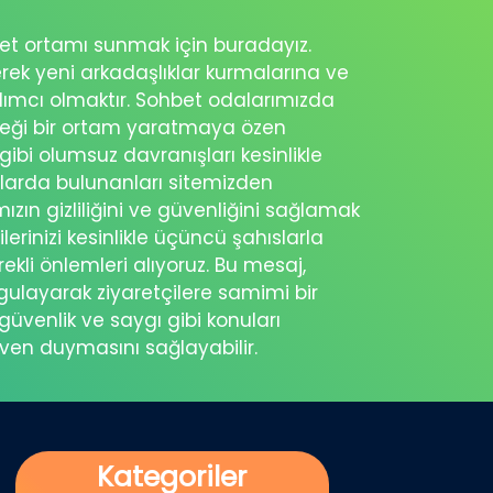
ohbet ortamı sunmak için buradayız.
erek yeni arkadaşlıklar kurmalarına ve
rdımcı olmaktır. Sohbet odalarımızda
eceği bir ortam yaratmaya özen
 gibi olumsuz davranışları kesinlikle
şlarda bulunanları sitemizden
ımızın gizliliğini ve güvenliğini sağlamak
ilerinizi kesinlikle üçüncü şahıslarla
ekli önlemleri alıyoruz. Bu mesaj,
rgulayarak ziyaretçilere samimi bir
güvenlik ve saygı gibi konuları
üven duymasını sağlayabilir.
Kategoriler