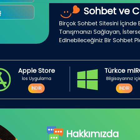
Sohbet ve C
ş
Birçok Sohbet Sitesini İçinde 
Tanışmanızı Sağlayan, İsterse
Edinebileceğiniz Bir Sohbet P
Apple Store
Türkce mI
İos Uygulama
Bilgisayarınız iç
İNDİR
İNDİR
Hakkımızda