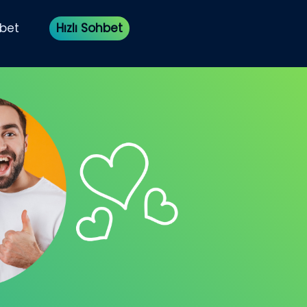
bet
Hızlı Sohbet