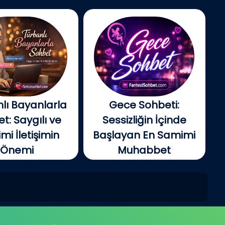
lı Bayanlarla
Gece Sohbeti:
t: Saygılı ve
Sessizliğin İçinde
i İletişimin
Başlayan En Samimi
Önemi
Muhabbet
tin gelişmesiyle
Gecenin ilerleyen
e insanlar artık...
saatlerinde şehir yavaş...