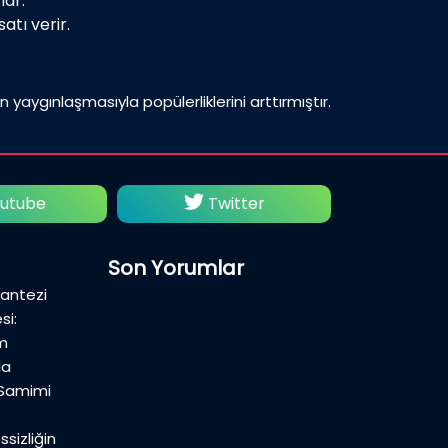
nar.
atı verir.
n yaygınlaşmasıyla popülerliklerini arttırmıştır.
itter
Facebook
İns
Son Yorumlar
Fantezi
si:
m
la
 Samimi
sizliğin