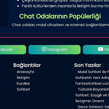
Çeşitli konularda gruplar oluşturma imkanı su
Farklı kültürlerden insanlarla iletişim kurma fırs
Chat Odalarının Popülerliği
Chat odaları, mobil cihazların ve internet bağlantılarını
tagram
Youtube
Tw
Bağlantılar
Son Yazılar
Anasayfa
Mobil Sohbet ile 
İletişim
Sohbetin Yeni Adre
Kurallar
FanteziSohbet.co
Sohbet
Türbanlı Bayanlar
Sohbet: Saygılı ve
İletişimin Önemi
Gece Sohbeti: Ses