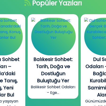
Popüler Yazıları
r Sohbet:
Dul Sohbet
İzmir Ga
Doğa ve
Odaları – Gerçek
– Gabile 
luğun
Bağlantılar
Toplulu
uğu Yer
Kurabileceğin
Özgün
hbet Odaları
Ege’nin özg
Samimi Sohbet
e...
iyi
Alanları
Günümüzde birçok kişi,