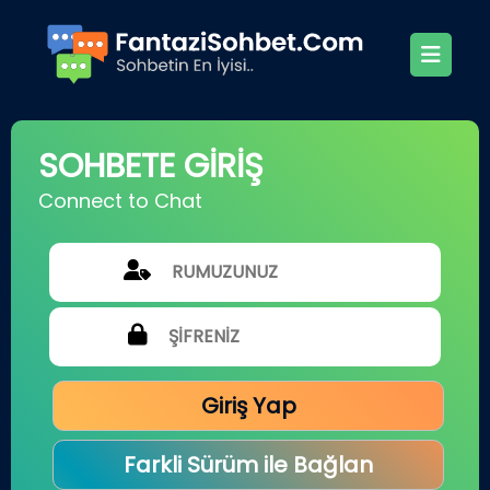
SOHBETE GİRİŞ
Connect to Chat
Giriş Yap
Farkli Sürüm ile Bağlan