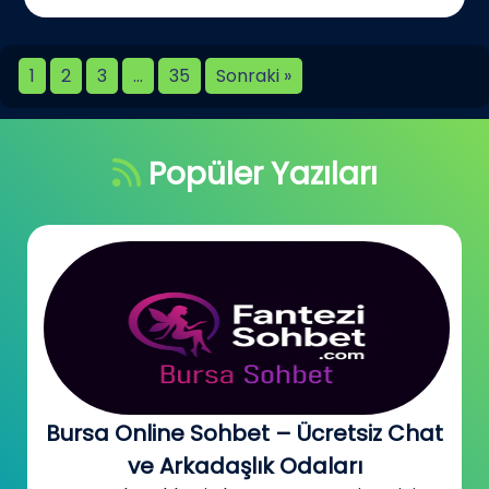
1
2
3
…
35
Sonraki »
Popüler Yazıları
Bursa Online Sohbet – Ücretsiz Chat
ve Arkadaşlık Odaları