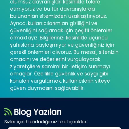
olumsuz davranışları kesinlikle tolere
etmiyoruz ve bu tür davranışlarda
bulunanları sitemizden uzaklaştırıyoruz.
Ayrıca, kullanıcılarımızın gizliliğini ve
güvenliğini sağlamak için çeşitli önlemler
almaktayız. Bilgilerinizi kesinlikle üçüncü
şahıslarla paylaşmıyor ve güvenliğiniz için
gerekli önlemleri alıyoruz. Bu mesaj, sitenizin
amacını ve değerlerini vurgulayarak
ziyaretçilere samimi bir iletişim sunmayı
amaçlar. Özellikle güvenlik ve saygı gibi
konuları vurgulamak, kullanıcıların siteye
güven duymasını sağlayabilir.
Blog Yazıları
Sizler için hazırladığımız özel içerikler..