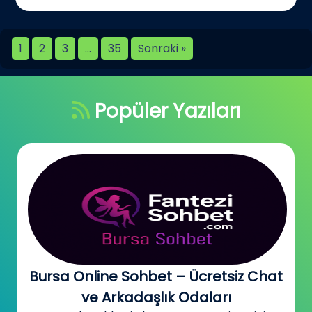
1
2
3
…
35
Sonraki »
Popüler Yazıları
Bursa Online Sohbet – Ücretsiz Chat
ve Arkadaşlık Odaları