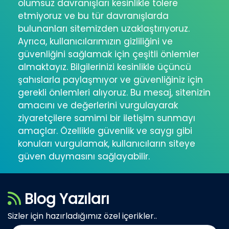
olumsuz davranışları kesinlikle tolere
etmiyoruz ve bu tür davranışlarda
bulunanları sitemizden uzaklaştırıyoruz.
Ayrıca, kullanıcılarımızın gizliliğini ve
güvenliğini sağlamak için çeşitli önlemler
almaktayız. Bilgilerinizi kesinlikle üçüncü
şahıslarla paylaşmıyor ve güvenliğiniz için
gerekli önlemleri alıyoruz. Bu mesaj, sitenizin
amacını ve değerlerini vurgulayarak
ziyaretçilere samimi bir iletişim sunmayı
amaçlar. Özellikle güvenlik ve saygı gibi
konuları vurgulamak, kullanıcıların siteye
güven duymasını sağlayabilir.
Blog Yazıları
Sizler için hazırladığımız özel içerikler..