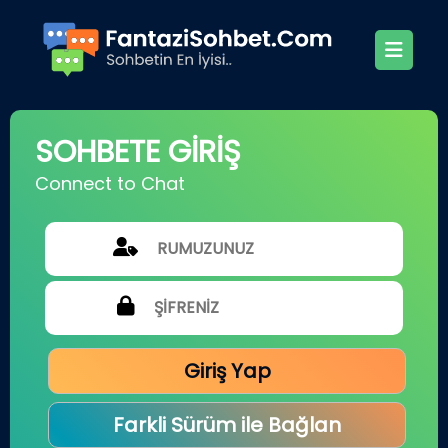
SOHBETE GİRİŞ
Connect to Chat
Giriş Yap
Farkli Sürüm ile Bağlan