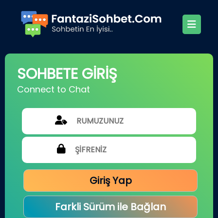
SOHBETE GİRİŞ
Connect to Chat
Giriş Yap
Farkli Sürüm ile Bağlan