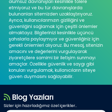
olumsuz davranışları kesinlikle tolere
etmiyoruz ve bu tür davranışlarda
bulunanları sitemizden uzaklaştırıyoruz.
Ayrıca, kullanıcılarımızın gizliliğini ve
güvenliğini sağlamak için çeşitli önlemler
almaktayız. Bilgilerinizi kesinlikle üçüncü
şahıslarla paylaşmıyor ve güvenliğiniz için
gerekli önlemleri alıyoruz. Bu mesaj, sitenizin
amacını ve değerlerini vurgulayarak
ziyaretçilere samimi bir iletişim sunmayı
amaçlar. Özellikle güvenlik ve saygı gibi
konuları vurgulamak, kullanıcıların siteye
güven duymasını sağlayabilir.
Blog Yazıları
Sizler için hazırladığımız özel içerikler..