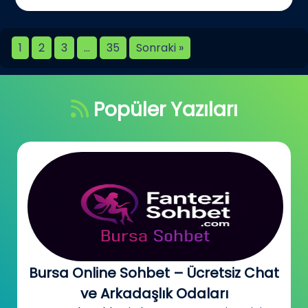
1
2
3
…
35
Sonraki »
Popüler Yazıları
Bursa Online Sohbet – Ücretsiz Chat
ve Arkadaşlık Odaları