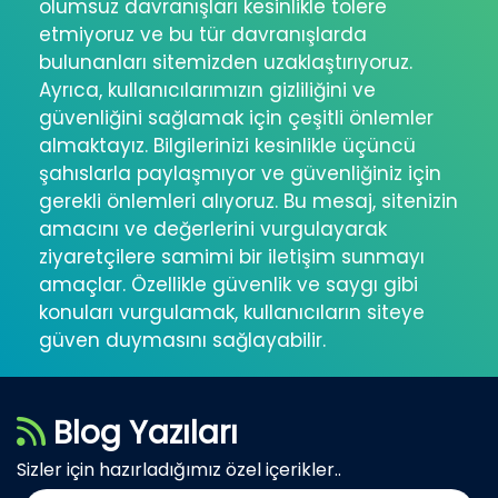
olumsuz davranışları kesinlikle tolere
etmiyoruz ve bu tür davranışlarda
bulunanları sitemizden uzaklaştırıyoruz.
Ayrıca, kullanıcılarımızın gizliliğini ve
güvenliğini sağlamak için çeşitli önlemler
almaktayız. Bilgilerinizi kesinlikle üçüncü
şahıslarla paylaşmıyor ve güvenliğiniz için
gerekli önlemleri alıyoruz. Bu mesaj, sitenizin
amacını ve değerlerini vurgulayarak
ziyaretçilere samimi bir iletişim sunmayı
amaçlar. Özellikle güvenlik ve saygı gibi
konuları vurgulamak, kullanıcıların siteye
güven duymasını sağlayabilir.
Blog Yazıları
Sizler için hazırladığımız özel içerikler..