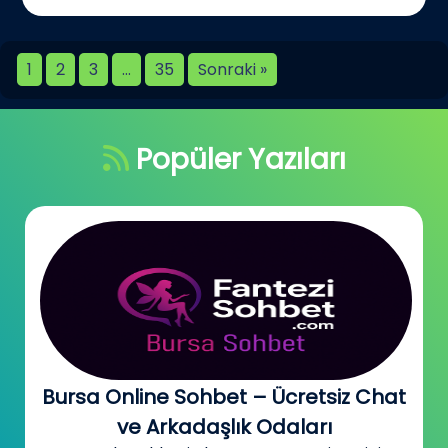
1
2
3
…
35
Sonraki »
Popüler Yazıları
Bursa Online Sohbet – Ücretsiz Chat
ve Arkadaşlık Odaları