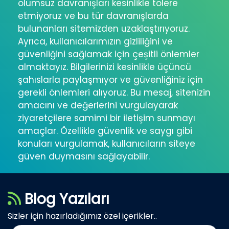
olumsuz davranışları kesinlikle tolere
etmiyoruz ve bu tür davranışlarda
bulunanları sitemizden uzaklaştırıyoruz.
Ayrıca, kullanıcılarımızın gizliliğini ve
güvenliğini sağlamak için çeşitli önlemler
almaktayız. Bilgilerinizi kesinlikle üçüncü
şahıslarla paylaşmıyor ve güvenliğiniz için
gerekli önlemleri alıyoruz. Bu mesaj, sitenizin
amacını ve değerlerini vurgulayarak
ziyaretçilere samimi bir iletişim sunmayı
amaçlar. Özellikle güvenlik ve saygı gibi
konuları vurgulamak, kullanıcıların siteye
güven duymasını sağlayabilir.
Blog Yazıları
Sizler için hazırladığımız özel içerikler..