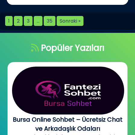
1
2
3
…
35
Sonraki »
Popüler Yazıları
Bursa Online Sohbet – Ücretsiz Chat
ve Arkadaşlık Odaları