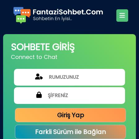
SOHBETE GİRİŞ
Connect to Chat
Giriş Yap
Farkli Sürüm ile Bağlan